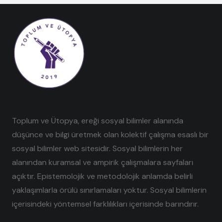
Toplum ve Ütopya, ereği sosyal bilimler alanında
düşünce ve bilgi üretmek olan kolektif çalışma esaslı bir
sosyal bilimler web sitesidir. Sosyal bilimlerin her
alanından kuramsal ve ampirik çalışmalara sayfaları
açıktır. Epistemolojik ve metodolojik anlamda belirli
yaklaşımlarla örülü sınırlamaları yoktur. Sosyal bilimlerin
içerisindeki yöntemsel farklılıkları içerisinde barındırır.