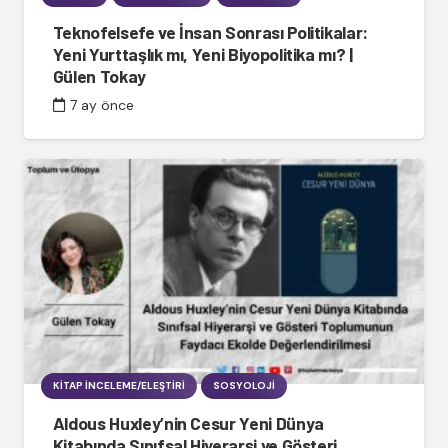
Teknofelsefe ve İnsan Sonrası Politikalar:
Yeni Yurttaşlık mı, Yeni Biyopolitika mı? |
Gülen Tokay
7 ay önce
KITAP İNCELEME/ELEŞTIRI
SOSYOLOJI
Aldous Huxley’nin Cesur Yeni Dünya
Kitabında Sınıfsal Hiyerarşi ve Gösteri