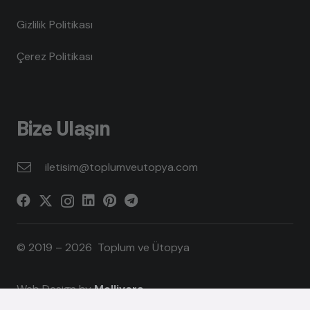
Gizlilik Politikası
Çerez Politikası
Bize Ulaşın
iletisim@toplumveutopya.com
© 2019 – 2026 Toplum ve Ütopya
Web Design by
Mellivora