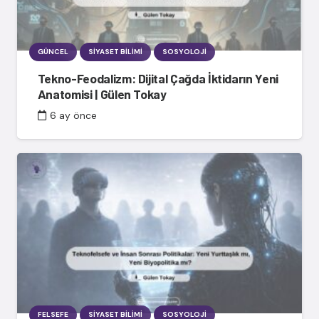
GÜNCEL
SIYASET BILIMI
SOSYOLOJI
Tekno-Feodalizm: Dijital Çağda İktidarın Yeni
Anatomisi | Gülen Tokay
6 ay önce
FELSEFE
SIYASET BILIMI
SOSYOLOJI