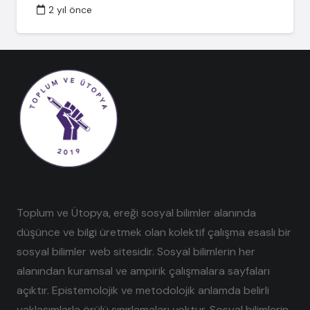
2 yıl önce
Toplum ve Ütopya, ereği sosyal bilimler alanında
düşünce ve bilgi üretmek olan kolektif çalışma esaslı bir
sosyal bilimler web sitesidir. Sosyal bilimlerin her
alanından kuramsal ve ampirik çalışmalara sayfaları
açıktır. Epistemolojik ve metodolojik anlamda belirli
yaklaşımlarla örülü sınırlamaları yoktur. Sosyal bilimlerin