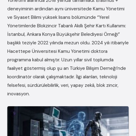
Yönetimi alanında 2018 yılında tamamladı. Erasmus +
deneyiminin ardından aynı üniversitede Kamu Yönetimi
ve Siyaset Bilimi yüksek lisans bölümünde “Yerel
Yönetimlerde Blokzincir Tabanlı Akıllı Şehir Kartı Kullanımı:
İstanbul, Ankara Konya Büyükşehir Belediyesi Örneği”
başlıklı teziyle 2022 yılında mezun oldu. 2024 yılı itibariyle
Hacettepe Üniversitesi Kamu Yönetimi doktora
programına kabul almıştır. Uzun yıllar sivil toplumda
faaliyet göstermiş olup şu an Türkiye Bilişim Derneği’nde
koordinatör olarak çalışmaktadır. İlgi alanları, teknoloji
felsefesi, sürdürülebilirlik, veri, yapay zekâ, blok zincir,
inovasyon.