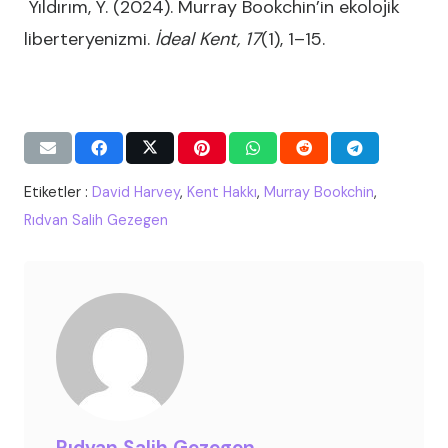
Yıldırım, Y. (2024). Murray Bookchin’in ekolojik
liberteryenizmi.
İdeal Kent, 17
(1), 1–15.
Etiketler :
David Harvey
,
Kent Hakkı
,
Murray Bookchin
,
Rıdvan Salih Gezegen
Rıdvan Salih Gezegen