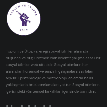
Toplum ve Ütopya, ereği sosyal bilimler alanında
düşünce ve bilgi üretmek olan kolektif çalışma esaslı bir
sosyal bilimler web sitesidir. Sosyal bilimlerin her
alanından kuramsal ve ampirik çalışmalara sayfaları
açıktır. Epistemolojik ve metodolojik anlamda belirli
yaklaşımlarla örülü sınırlamaları yoktur. Sosyal bilimlerin
içerisindeki yöntemsel farklılıkları içerisinde barındırır.