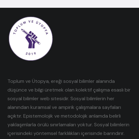
Toplum ve Ütopya, ereği sosyal bilimler alanında
düşünce ve bilgi üretmek olan kolektif çalışma esaslı bir
sosyal bilimler web sitesidir. Sosyal bilimlerin her
alanından kuramsal ve ampirik çalışmalara sayfaları
açıktır. Epistemolojik ve metodolojik anlamda belirli
yaklaşımlarla örülü sınırlamaları yoktur. Sosyal bilimlerin
içerisindeki yöntemsel farklılıkları içerisinde barındırır.