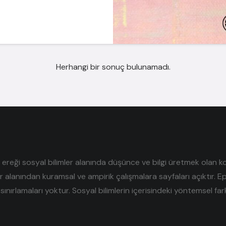
Herhangi bir sonuç bulunamadı.
reği sosyal bilimler alanında düşünce ve bilgi üretmek olan kolek
er alanından kuramsal ve ampirik çalışmalara sayfaları açıktır. E
sınırlamaları yoktur. Sosyal bilimlerin içerisindeki yöntemsel farklı