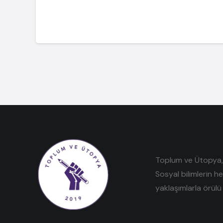
Toplum ve Ütopya, e
Sosyal bilimlerin h
yaklaşımlarla örülü 