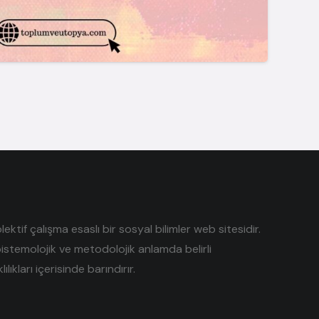
tif çalışma esaslı bir sosyal bilimler web sitesidir.
pistemolojik ve metodolojik anlamda belirli
lıkları içerisinde barındırır.