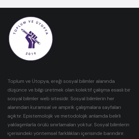
Toplum ve Ütopya, ereği sosyal bilimler alanında
düşünce ve bilgi üretmek olan kolektif çalışma esaslı bir
sosyal bilimler web sitesidir. Sosyal bilimlerin her
alanından kuramsal ve ampirik çalışmalara sayfaları
açıktır. Epistemolojik ve metodolojik anlamda belirli
yaklaşımlarla örülü sınırlamaları yoktur. Sosyal bilimlerin
içerisindeki yöntemsel farklılıkları içerisinde barındırır.