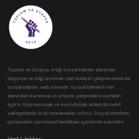
Toplum ve Ütopya, ereği sosyal bilimler alanında
düşünce ve bilgi üretmek olan kolektif çalışma esaslı bir
sosyal bilimler web sitesidir. Sosyal bilimlerin her
alanından kuramsal ve ampirik çalışmalara sayfaları
açıktır. Epistemolojik ve metodolojik anlamda belirli
yaklaşımlarla örülü sınırlamaları yoktur. Sosyal bilimlerin
içerisindeki yöntemsel farklılıkları içerisinde barındırır.
Hızlı Linkler