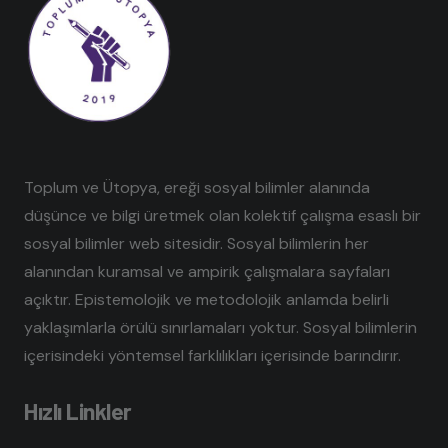
Toplum ve Ütopya, ereği sosyal bilimler alanında
düşünce ve bilgi üretmek olan kolektif çalışma esaslı bir
sosyal bilimler web sitesidir. Sosyal bilimlerin her
alanından kuramsal ve ampirik çalışmalara sayfaları
açıktır. Epistemolojik ve metodolojik anlamda belirli
yaklaşımlarla örülü sınırlamaları yoktur. Sosyal bilimlerin
içerisindeki yöntemsel farklılıkları içerisinde barındırır.
Hızlı Linkler