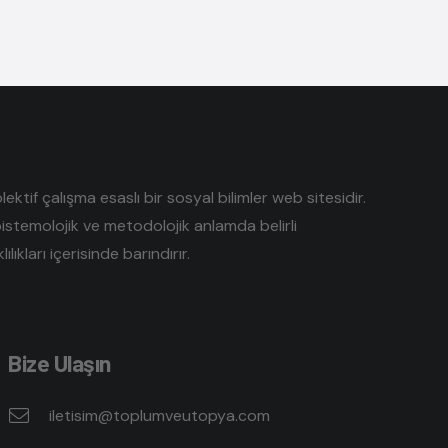
tif çalışma esaslı bir sosyal bilimler web sitesidir.
pistemolojik ve metodolojik anlamda belirli
lıkları içerisinde barındırır.
Bize Ulaşın
iletisim@toplumveutopya.com