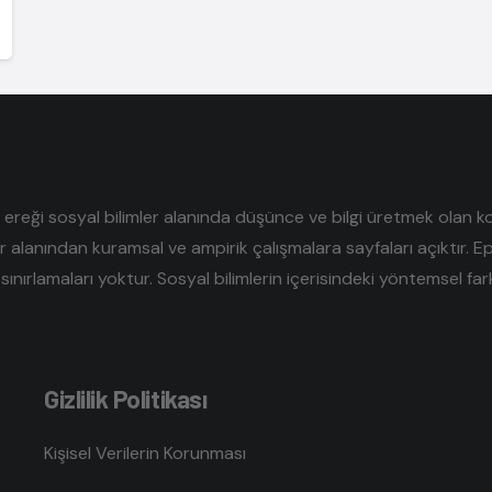
reği sosyal bilimler alanında düşünce ve bilgi üretmek olan kolek
er alanından kuramsal ve ampirik çalışmalara sayfaları açıktır. E
sınırlamaları yoktur. Sosyal bilimlerin içerisindeki yöntemsel farklı
Gizlilik Politikası
Kişisel Verilerin Korunması