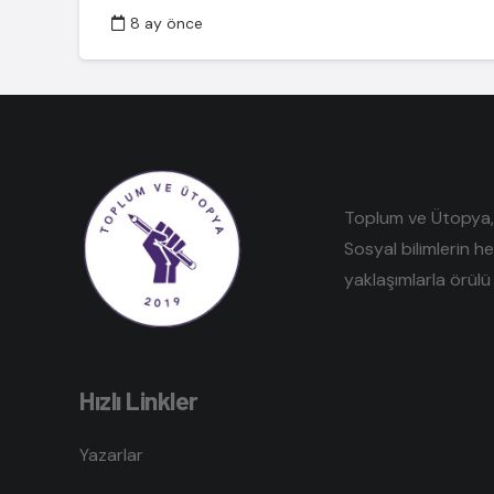
8 ay önce
Toplum ve Ütopya, e
Sosyal bilimlerin h
yaklaşımlarla örülü 
Hızlı Linkler
Yazarlar