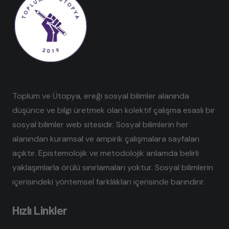
Toplum ve Ütopya, ereği sosyal bilimler alanında
düşünce ve bilgi üretmek olan kolektif çalışma esaslı bir
sosyal bilimler web sitesidir. Sosyal bilimlerin her
alanından kuramsal ve ampirik çalışmalara sayfaları
açıktır. Epistemolojik ve metodolojik anlamda belirli
yaklaşımlarla örülü sınırlamaları yoktur. Sosyal bilimlerin
içerisindeki yöntemsel farklılıkları içerisinde barındırır.
Hızlı Linkler