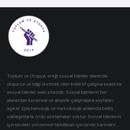
Toplum ve Ütopya, ereği sosyal bilimler alanında
düşünce ve bilgi üretmek olan kolektif çalışma esaslı bir
sosyal bilimler web sitesidir. Sosyal bilimlerin her
alanından kuramsal ve ampirik çalışmalara sayfaları
açıktır. Epistemolojik ve metodolojik anlamda belirli
yaklaşımlarla örülü sınırlamaları yoktur. Sosyal bilimlerin
içerisindeki yöntemsel farklılıkları içerisinde barındırır.