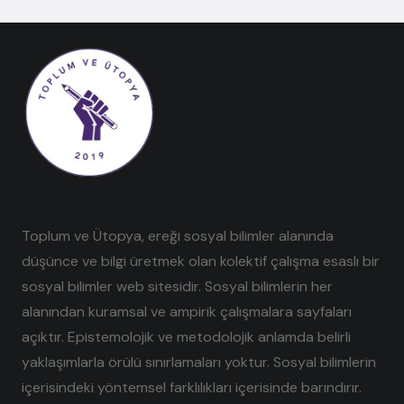
Toplum ve Ütopya, ereği sosyal bilimler alanında
düşünce ve bilgi üretmek olan kolektif çalışma esaslı bir
sosyal bilimler web sitesidir. Sosyal bilimlerin her
alanından kuramsal ve ampirik çalışmalara sayfaları
açıktır. Epistemolojik ve metodolojik anlamda belirli
yaklaşımlarla örülü sınırlamaları yoktur. Sosyal bilimlerin
içerisindeki yöntemsel farklılıkları içerisinde barındırır.