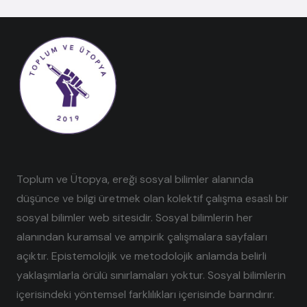
Toplum ve Ütopya, ereği sosyal bilimler alanında
düşünce ve bilgi üretmek olan kolektif çalışma esaslı bir
sosyal bilimler web sitesidir. Sosyal bilimlerin her
alanından kuramsal ve ampirik çalışmalara sayfaları
açıktır. Epistemolojik ve metodolojik anlamda belirli
yaklaşımlarla örülü sınırlamaları yoktur. Sosyal bilimlerin
içerisindeki yöntemsel farklılıkları içerisinde barındırır.