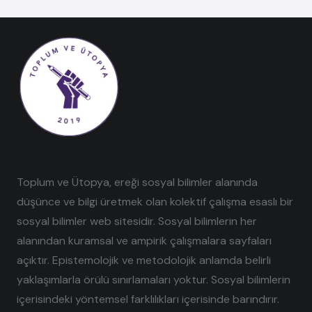
Toplum ve Ütopya, ereği sosyal bilimler alanında
düşünce ve bilgi üretmek olan kolektif çalışma esaslı bir
sosyal bilimler web sitesidir. Sosyal bilimlerin her
alanından kuramsal ve ampirik çalışmalara sayfaları
açıktır. Epistemolojik ve metodolojik anlamda belirli
yaklaşımlarla örülü sınırlamaları yoktur. Sosyal bilimlerin
içerisindeki yöntemsel farklılıkları içerisinde barındırır.