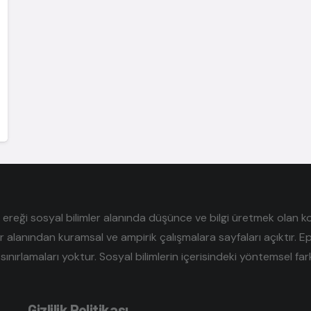
reği sosyal bilimler alanında düşünce ve bilgi üretmek olan kolek
er alanından kuramsal ve ampirik çalışmalara sayfaları açıktır. E
sınırlamaları yoktur. Sosyal bilimlerin içerisindeki yöntemsel farklı
Gizlilik Politikası