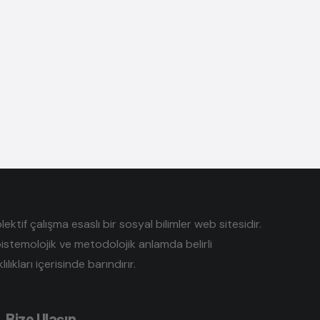
tif çalışma esaslı bir sosyal bilimler web sitesidir.
pistemolojik ve metodolojik anlamda belirli
lıkları içerisinde barındırır.
Bize Ulaşın