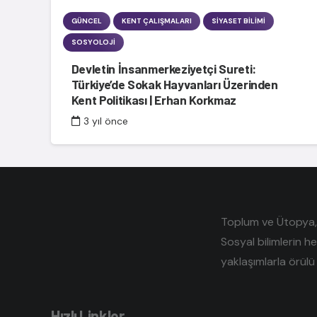
GÜNCEL
KENT ÇALIŞMALARI
SIYASET BILIMI
SOSYOLOJI
Devletin İnsanmerkeziyetçi Sureti:
Türkiye’de Sokak Hayvanları Üzerinden
Kent Politikası | Erhan Korkmaz
3 yıl önce
Toplum ve Ütopya, e
Sosyal bilimlerin h
yaklaşımlarla örülü 
Hızlı Linkler