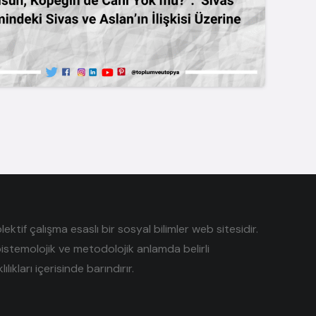
tif çalışma esaslı bir sosyal bilimler web sitesidir.
pistemolojik ve metodolojik anlamda belirli
lıkları içerisinde barındırır.