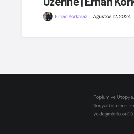
Üzerine | Erhan Ko
Erhan Korkmaz
Ağustos 12, 2024
Toplum ve Ütopya, e
Sosyal bilimlerin h
yaklaşımlarla örülü 