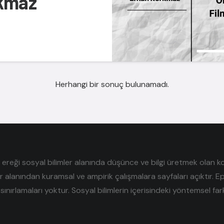
rkmaz
Herhangi bir sonuç bulunamadı.
reği sosyal bilimler alanında düşünce ve bilgi üretmek olan kolek
er alanından kuramsal ve ampirik çalışmalara sayfaları açıktır. E
sınırlamaları yoktur. Sosyal bilimlerin içerisindeki yöntemsel farklı