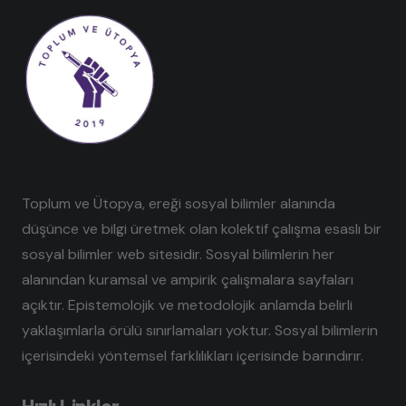
Toplum ve Ütopya, ereği sosyal bilimler alanında
düşünce ve bilgi üretmek olan kolektif çalışma esaslı bir
sosyal bilimler web sitesidir. Sosyal bilimlerin her
alanından kuramsal ve ampirik çalışmalara sayfaları
açıktır. Epistemolojik ve metodolojik anlamda belirli
yaklaşımlarla örülü sınırlamaları yoktur. Sosyal bilimlerin
içerisindeki yöntemsel farklılıkları içerisinde barındırır.
Hızlı Linkler