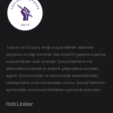
Toplum ve Ütopya, ereği sosyal bilimler alanında
düşünce ve bilgi üretmek olan kolektif çalışma esaslı bir
sosyal bilimler web sitesidir. Sosyal bilimlerin her
alanından kuramsal ve ampirik çalışmalara sayfaları
açıktır. Epistemolojik ve metodolojik anlamda belirli
yaklaşımlarla örülü sınırlamaları yoktur. Sosyal bilimlerin
içerisindeki yöntemsel farklılıkları içerisinde barındırır.
Hızlı Linkler