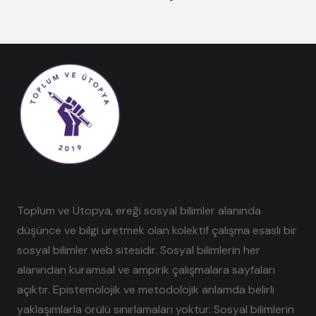
Toplum ve Ütopya, ereği sosyal bilimler alanında
düşünce ve bilgi üretmek olan kolektif çalışma esaslı bir
sosyal bilimler web sitesidir. Sosyal bilimlerin her
alanından kuramsal ve ampirik çalışmalara sayfaları
açıktır. Epistemolojik ve metodolojik anlamda belirli
yaklaşımlarla örülü sınırlamaları yoktur. Sosyal bilimlerin