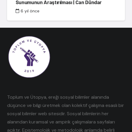
Sunumunun Araştırılması | Can Dündar
6 yıl önce
Toplum ve Ütopya, ereği sosyal bilimler alanında
düşünce ve bilgi üretmek olan kolektif çalışma esaslı bir
sosyal bilimler web sitesidir. Sosyal bilimlerin her
alanından kuramsal ve ampirik çalışmalara sayfaları
açıktır. Epistemolojik ve metodolojik anlamda belirli