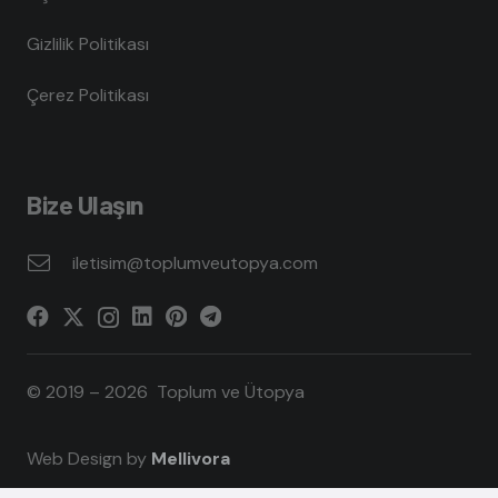
Gizlilik Politikası
Çerez Politikası
Bize Ulaşın
iletisim@toplumveutopya.com
© 2019 – 2026 Toplum ve Ütopya
Web Design by
Mellivora