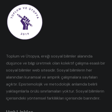
Toplum ve Ütopya, ereği sosyal bilimler alanında
düşünce ve bilgi üretmek olan kolektif çalışma esaslı bir
sosyal bilimler web sitesidir. Sosyal bilimlerin her
alanından kuramsal ve ampirik çalışmalara sayfaları
açıktır. Epistemolojik ve metodolojik anlamda belirli
yaklaşımlarla örülü sınırlamaları yoktur. Sosyal bilimlerin
içerisindeki yöntemsel farklılıkları içerisinde barındırır.
Hızlı Linkler