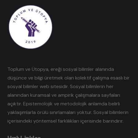
Toplum ve Ütopya, ereği sosyal bilimler alanında
düşünce ve bilgi üretmek olan kolektif çalışma esaslı bir
sosyal bilimler web sitesidir. Sosyal bilimlerin her
alanından kuramsal ve ampirik çalışmalara sayfaları
açıktır. Epistemolojik ve metodolojik anlamda belirli
yaklaşımlarla örülü sınırlamaları yoktur. Sosyal bilimlerin
içerisindeki yöntemsel farklılıkları içerisinde barındırır.
Hızlı Linkler