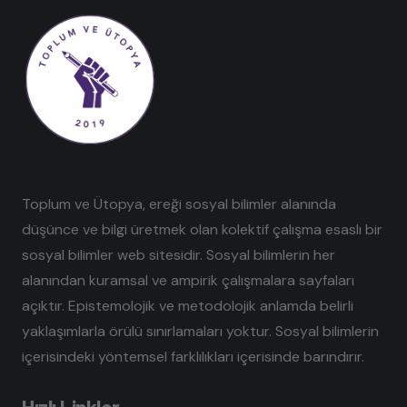
Toplum ve Ütopya, ereği sosyal bilimler alanında
düşünce ve bilgi üretmek olan kolektif çalışma esaslı bir
sosyal bilimler web sitesidir. Sosyal bilimlerin her
alanından kuramsal ve ampirik çalışmalara sayfaları
açıktır. Epistemolojik ve metodolojik anlamda belirli
yaklaşımlarla örülü sınırlamaları yoktur. Sosyal bilimlerin
içerisindeki yöntemsel farklılıkları içerisinde barındırır.
Hızlı Linkler