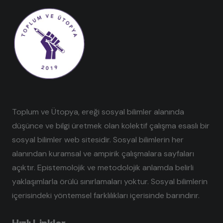
Toplum ve Ütopya, ereği sosyal bilimler alanında
düşünce ve bilgi üretmek olan kolektif çalışma esaslı bir
sosyal bilimler web sitesidir. Sosyal bilimlerin her
alanından kuramsal ve ampirik çalışmalara sayfaları
açıktır. Epistemolojik ve metodolojik anlamda belirli
yaklaşımlarla örülü sınırlamaları yoktur. Sosyal bilimlerin
içerisindeki yöntemsel farklılıkları içerisinde barındırır.
Hızlı Linkler