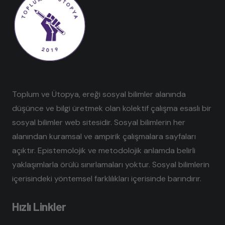
Toplum ve Ütopya, ereği sosyal bilimler alanında
düşünce ve bilgi üretmek olan kolektif çalışma esaslı bir
sosyal bilimler web sitesidir. Sosyal bilimlerin her
alanından kuramsal ve ampirik çalışmalara sayfaları
açıktır. Epistemolojik ve metodolojik anlamda belirli
yaklaşımlarla örülü sınırlamaları yoktur. Sosyal bilimlerin
içerisindeki yöntemsel farklılıkları içerisinde barındırır.
Hızlı Linkler