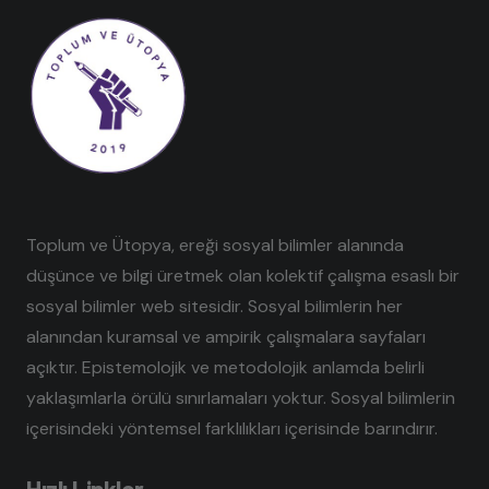
Toplum ve Ütopya, ereği sosyal bilimler alanında
düşünce ve bilgi üretmek olan kolektif çalışma esaslı bir
sosyal bilimler web sitesidir. Sosyal bilimlerin her
alanından kuramsal ve ampirik çalışmalara sayfaları
açıktır. Epistemolojik ve metodolojik anlamda belirli
yaklaşımlarla örülü sınırlamaları yoktur. Sosyal bilimlerin
içerisindeki yöntemsel farklılıkları içerisinde barındırır.
Hızlı Linkler