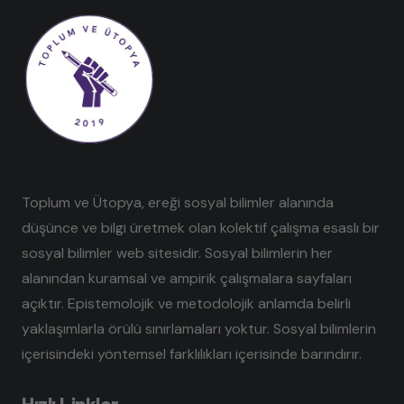
Toplum ve Ütopya, ereği sosyal bilimler alanında
düşünce ve bilgi üretmek olan kolektif çalışma esaslı bir
sosyal bilimler web sitesidir. Sosyal bilimlerin her
alanından kuramsal ve ampirik çalışmalara sayfaları
açıktır. Epistemolojik ve metodolojik anlamda belirli
yaklaşımlarla örülü sınırlamaları yoktur. Sosyal bilimlerin
içerisindeki yöntemsel farklılıkları içerisinde barındırır.
Hızlı Linkler