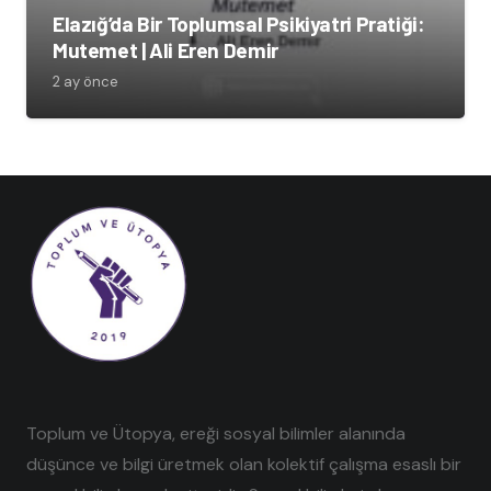
Elazığ’da Bir Toplumsal Psikiyatri Pratiği:
Mutemet | Ali Eren Demir
2 ay önce
Toplum ve Ütopya, ereği sosyal bilimler alanında
düşünce ve bilgi üretmek olan kolektif çalışma esaslı bir