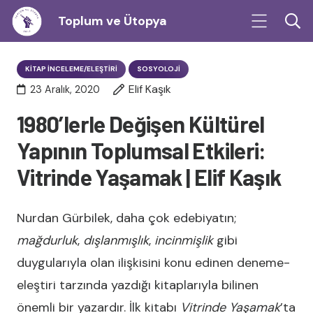
Toplum ve Ütopya
KITAP İNCELEME/ELEŞTIRI
SOSYOLOJI
Elif Kaşık
23 Aralık, 2020
1980’lerle Değişen Kültürel
Yapının Toplumsal Etkileri:
Vitrinde Yaşamak | Elif Kaşık
Nurdan Gürbilek, daha çok edebiyatın;
mağdurluk
,
dışlanmışlık
,
incinmişlik
gibi
duygularıyla olan ilişkisini konu edinen deneme-
eleştiri tarzında yazdığı kitaplarıyla bilinen
önemli bir yazardır. İlk kitabı
Vitrinde Yaşamak
’ta