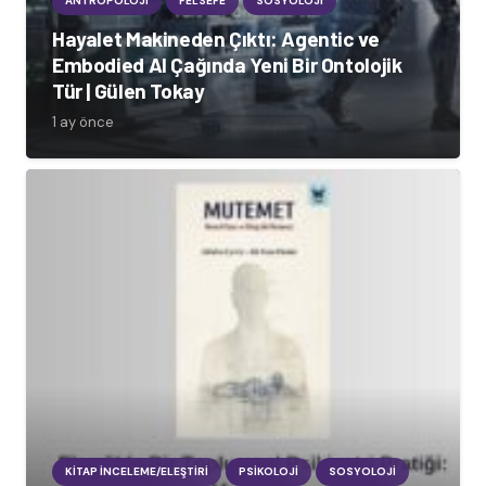
ANTROPOLOJI
FELSEFE
SOSYOLOJI
Hayalet Makineden Çıktı: Agentic ve
Embodied AI Çağında Yeni Bir Ontolojik
Tür | Gülen Tokay
1 ay önce
KITAP İNCELEME/ELEŞTIRI
PSIKOLOJI
SOSYOLOJI