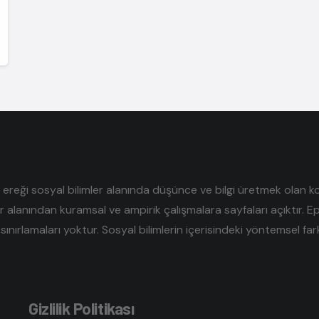
reği sosyal bilimler alanında düşünce ve bilgi üretmek olan kolek
er alanından kuramsal ve ampirik çalışmalara sayfaları açıktır. E
sınırlamaları yoktur. Sosyal bilimlerin içerisindeki yöntemsel farklı
Gizlilik Politikası