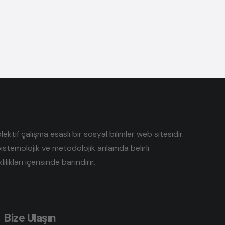
tif çalışma esaslı bir sosyal bilimler web sitesidir.
pistemolojik ve metodolojik anlamda belirli
lıkları içerisinde barındırır.
Bize Ulaşın