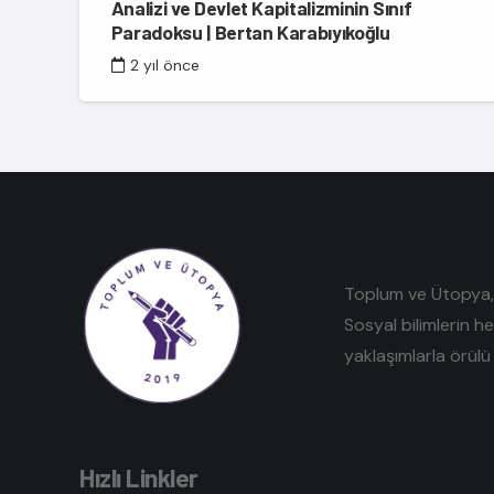
Analizi ve Devlet Kapitalizminin Sınıf
Paradoksu | Bertan Karabıyıkoğlu
2 yıl önce
Toplum ve Ütopya, e
Sosyal bilimlerin h
yaklaşımlarla örülü 
Hızlı Linkler