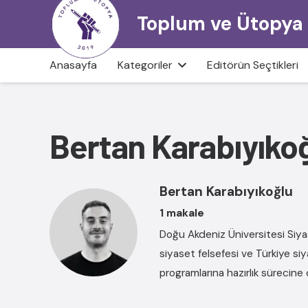
Toplum ve Ütopya
Anasayfa
Kategoriler
Editörün Seçtikleri
Bertan Karabıyıkoğl
Bertan Karabıyıkoğlu
1 makale
Doğu Akdeniz Üniversitesi Siyase
siyaset felsefesi ve Türkiye si
programlarına hazırlık sürecin