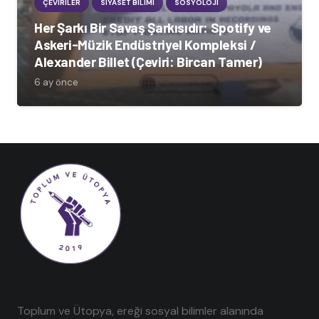
ÇEVIRILER
SIYASET BILIMI
SOSYOLOJI
Her Şarkı Bir Savaş Şarkısıdır: Spotify ve
Askeri-Müzik Endüstriyel Kompleksi /
Alexander Billet (Çeviri: Bircan Tamer)
6 ay önce
Toplum ve Ütopya, ereği sosyal bilimler alanında