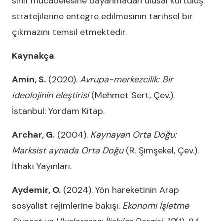
sınıf mücadelesine dayanmadan ulusal kurtuluş
stratejilerine entegre edilmesinin tarihsel bir
çıkmazını temsil etmektedir.
Kaynakça
Amin, S.
(2020).
Avrupa-merkezcilik: Bir
ideolojinin eleştirisi
(Mehmet Sert, Çev.).
İstanbul: Yordam Kitap.
Archar, G.
(2004).
Kaynayan Orta Doğu:
Marksist aynada Orta Doğu
(R. Şimşekel, Çev.).
İthaki Yayınları.
Aydemir, O.
(2024). Yön hareketinin Arap
sosyalist rejimlerine bakışı.
Ekonomi İşletme