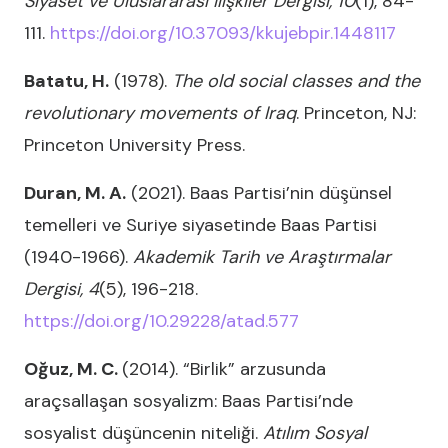
Siyaset ve Uluslararası İlişkiler Dergisi, 10
(1), 84-
111.
https://doi.org/10.37093/kkujebpir.1448117
Batatu, H.
(1978).
The old social classes and the
revolutionary movements of Iraq
. Princeton, NJ:
Princeton University Press.
Duran, M. A.
(2021). Baas Partisi’nin düşünsel
temelleri ve Suriye siyasetinde Baas Partisi
(1940-1966).
Akademik Tarih ve Araştırmalar
Dergisi, 4
(5), 196-218.
https://doi.org/10.29228/atad.577
Oğuz, M. C.
(2014). “Birlik” arzusunda
araçsallaşan sosyalizm: Baas Partisi’nde
sosyalist düşüncenin niteliği.
Atılım Sosyal