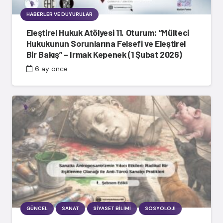
HABERLER VE DUYURULAR
Eleştirel Hukuk Atölyesi 11. Oturum: “Mülteci
Hukukunun Sorunlarına Felsefi ve Eleştirel
Bir Bakış” – Irmak Kepenek (1 Şubat 2026)
6 ay önce
GÜNCEL
SANAT
SIYASET BILIMI
SOSYOLOJI