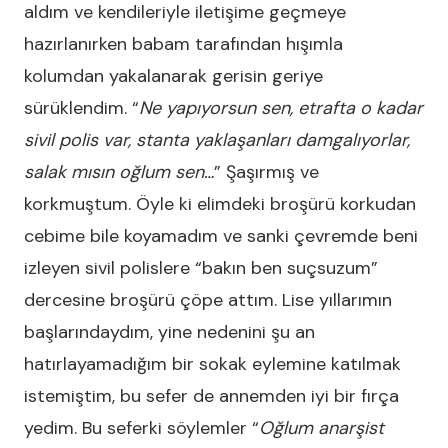
aldım ve kendileriyle iletişime geçmeye
hazırlanırken babam tarafından hışımla
kolumdan yakalanarak gerisin geriye
sürüklendim. “
Ne yapıyorsun sen, etrafta o kadar
sivil polis var, stanta yaklaşanları damgalıyorlar,
salak mısın oğlum sen…
” Şaşırmış ve
korkmuştum. Öyle ki elimdeki broşürü korkudan
cebime bile koyamadım ve sanki çevremde beni
izleyen sivil polislere “bakın ben suçsuzum”
dercesine broşürü çöpe attım. Lise yıllarımın
başlarındaydım, yine nedenini şu an
hatırlayamadığım bir sokak eylemine katılmak
istemiştim, bu sefer de annemden iyi bir fırça
yedim. Bu seferki söylemler “
Oğlum anarşist