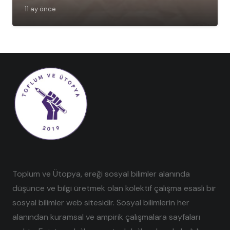
11 ay önce
Toplum ve Ütopya, ereği sosyal bilimler alanında
düşünce ve bilgi üretmek olan kolektif çalışma esaslı bir
sosyal bilimler web sitesidir. Sosyal bilimlerin her
alanından kuramsal ve ampirik çalışmalara sayfaları