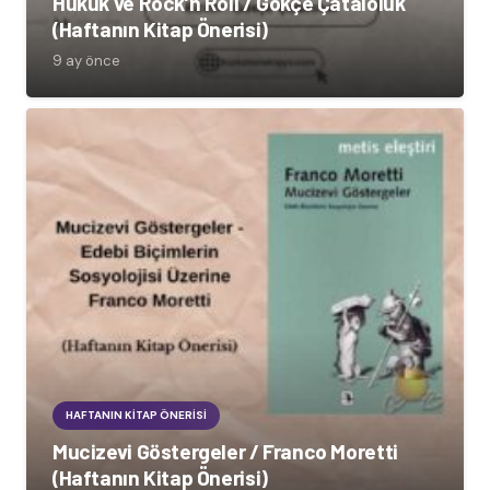
Hukuk ve Rock’n Roll / Gökçe Çataloluk
(Haftanın Kitap Önerisi)
9 ay önce
HAFTANIN KITAP ÖNERISI
Mucizevi Göstergeler / Franco Moretti
(Haftanın Kitap Önerisi)