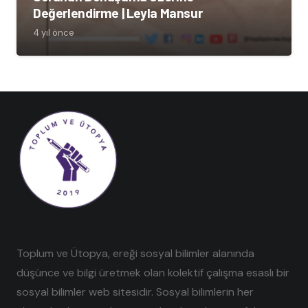
Değerlendirme | Leyla Mansur
4 yıl önce
Toplum ve Ütopya, ereği sosyal bilimler alanında
düşünce ve bilgi üretmek olan kolektif çalışma esaslı bir
sosyal bilimler web sitesidir. Sosyal bilimlerin her