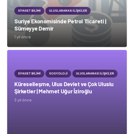
SIYASET BILIMI
ULUSLARARASI İLIŞKILER
Suriye Ekonomisinde Petrol Ticareti |
Sümeyye Demir
1 yıl önce
SIYASET BILIMI
SOSYOLOJI
ULUSLARARASI İLIŞKILER
Küreselleşme, Ulus Devlet ve Çok Uluslu
Şirketler | Mehmet Uğur İziroğlu
3 yıl önce