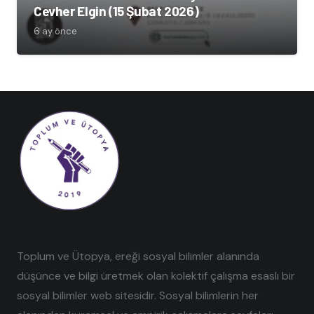
Cevher Elgin (15 Şubat 2026)
6 ay önce
Toplum ve Ütopya, ereği sosyal bilimler alanında
düşünce ve bilgi üretmek olan kolektif çalışma esaslı bir
sosyal bilimler web sitesidir. Sosyal bilimlerin her