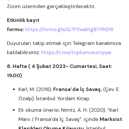
Zoom üzerinden gerçekleştirilecektir.
Etkinlik kayıt
formu:
https://forms.gle/Q7F1fxa6tgB7YMjY6
Duyuruları takip etmek için Telegram kanalımıza
katılabilirsiniz:
https://t.me/toplumveutopya
8. Hafta ( 4 Şubat 2023- Cumartesi, Saat:
19.00)
Karl, M. (2016).
Fransa’da İç Savaş.
(Çev. E.
Özalp). İstanbul: Yordam Kitap.
Ek okuma önerisi: Nimtz, A. H. (2020). “Karl
Marx / Fransa’da İç Savaş”. içinde
Marksist
Klasikleri Okuma Kılavuzu.
İstanbul: