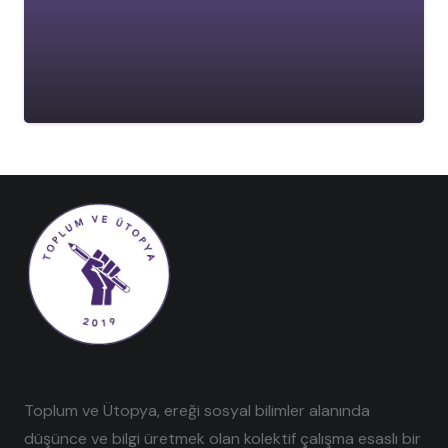
Toplum ve Ütopya, ereği sosyal bilimler alanında
düşünce ve bilgi üretmek olan kolektif çalışma esaslı bir