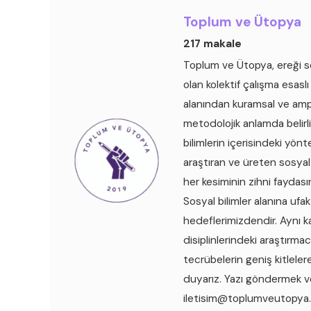
Toplum ve Ütopya
217 makale
Toplum ve Ütopya, ereği so
olan kolektif çalışma esaslı
alanından kuramsal ve ampir
metodolojik anlamda belirli 
bilimlerin içerisindeki yönte
araştıran ve üreten sosyal b
her kesiminin zihni faydas
Sosyal bilimler alanına ufa
hedeflerimizdendir. Aynı ka
disiplinlerindeki araştırmac
tecrübelerin geniş kitleler
duyarız. Yazı göndermek ve
iletisim@toplumveutopya