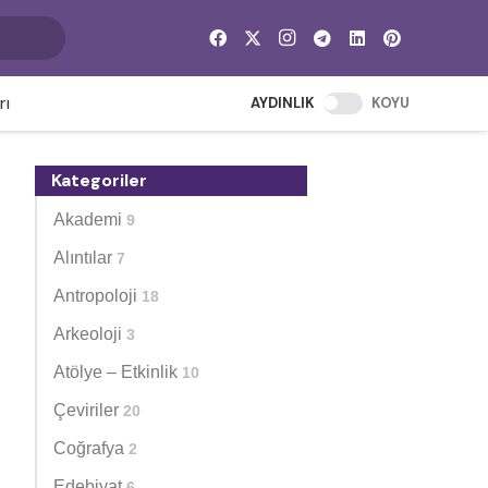
rı
AYDINLIK
KOYU
Kategoriler
Akademi
9
Alıntılar
7
Antropoloji
18
Arkeoloji
3
Atölye – Etkinlik
10
Çeviriler
20
Coğrafya
2
Edebiyat
6