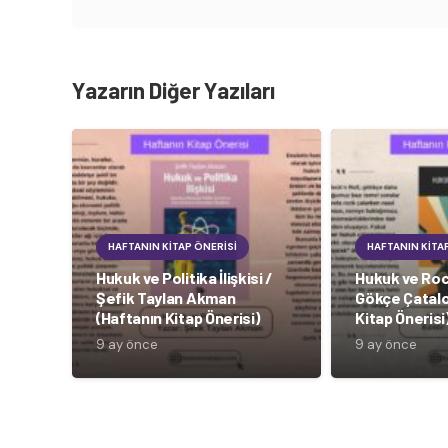
Yazarın Diğer Yazıları
HAFTANIN KITAP ÖNERISI
HAFTANIN KITA
Hukuk ve Politika İlişkisi /
Hukuk ve Rock
Şefik Taylan Akman
Gökçe Çatalo
(Haftanın Kitap Önerisi)
Kitap Önerisi
9 ay önce
9 ay önce