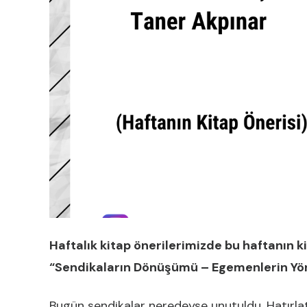
Haftalık kitap önerilerimizde bu haftanın 
“Sendikaların Dönüşümü – Egemenlerin Yönet
Bugün sendikalar neredeyse unutuldu. Hatırlatı