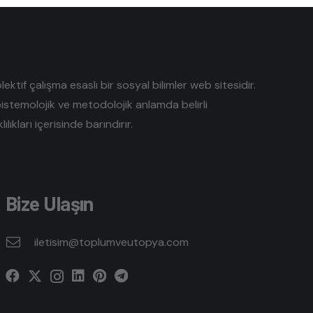
tif çalışma esaslı bir sosyal bilimler web sitesidir.
pistemolojik ve metodolojik anlamda belirli
lıkları içerisinde barındırır.
Bize Ulaşın
iletisim@toplumveutopya.com