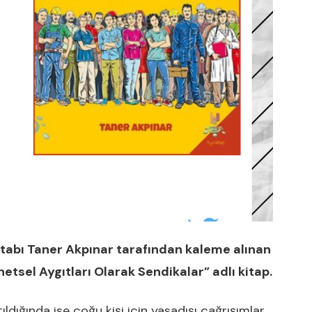
kitabı Taner Akpınar tarafından kaleme alınan
sel Aygıtları Olarak Sendikalar” adlı kitap.
ldığında ise çoğu kişi için yasadışı çağrışımlar