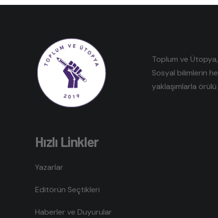
Toplum ve Ütopya, e
Sosyal bilimlerin h
yaklaşımlarla örülü 
Hızlı Linkler
Yazarlar
Editörün Seçtikleri
Haberler ve Duyurular