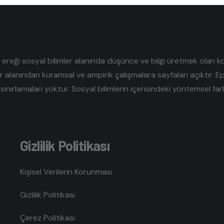
reği sosyal bilimler alanında düşünce ve bilgi üretmek olan kolek
er alanından kuramsal ve ampirik çalışmalara sayfaları açıktır. E
sınırlamaları yoktur. Sosyal bilimlerin içerisindeki yöntemsel farklı
Gizlilik Politikası
Kişisel Verilerin Korunması
Gizlilik Politikası
Çerez Politikası