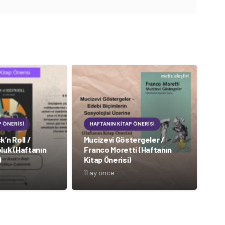
P ÖNERISI
HAFTANIN KITAP ÖNERISI
’n Roll /
Mucizevi Göstergeler /
luk (Haftanın
Franco Moretti (Haftanın
)
Kitap Önerisi)
11 ay önce