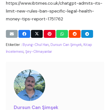
https://www.ibtimes.co.uk/chatgpt-admits-its-
limit-new-rules-ban-specific-legal-health-
money-tips-report-1751762
Etiketler :
Byung-Chul Han
,
Dursun Can Şimşek
,
Kitap
İncelemesi
,
Şey-Olmayanlar
Dursun Can Şimşek