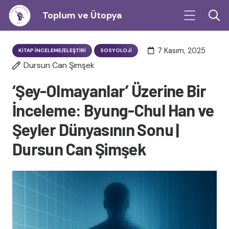
Toplum ve Ütopya
7 Kasım, 2025
KITAP İNCELEME/ELEŞTIRI
SOSYOLOJI
Dursun Can Şimşek
‘Şey-Olmayanlar’ Üzerine Bir
İnceleme: Byung-Chul Han ve
Şeyler Dünyasının Sonu |
Dursun Can Şimşek