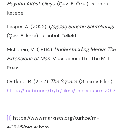
Hayatın Altüst Oluşu
. (Çev.: E. Özel). İstanbul:
Ketebe.
Lesper, A. (2022).
Çağdaş Sanatın Sahtekârlığı
.
(Çev.: E. İmre). İstanbul: Tellekt.
McLuhan, M. (1964).
Understanding Media: The
Extensions of Man
. Massachusetts: The MIT
Press.
Östlund, R. (2017).
The Square
. (Sinema Filmi).
https://mubi.com/tr/tr/films/the-square-2017
[1]
https://www.marxists.org/turkce/m-
e/1845/tezler.htm