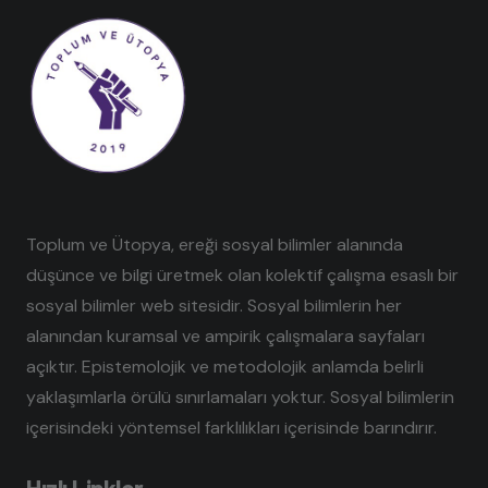
Toplum ve Ütopya, ereği sosyal bilimler alanında
düşünce ve bilgi üretmek olan kolektif çalışma esaslı bir
sosyal bilimler web sitesidir. Sosyal bilimlerin her
alanından kuramsal ve ampirik çalışmalara sayfaları
açıktır. Epistemolojik ve metodolojik anlamda belirli
yaklaşımlarla örülü sınırlamaları yoktur. Sosyal bilimlerin
içerisindeki yöntemsel farklılıkları içerisinde barındırır.
Hızlı Linkler