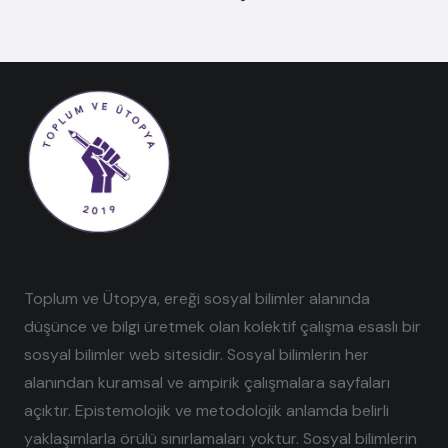
Toplum ve Ütopya, ereği sosyal bilimler alanında
düşünce ve bilgi üretmek olan kolektif çalışma esaslı bir
sosyal bilimler web sitesidir. Sosyal bilimlerin her
alanından kuramsal ve ampirik çalışmalara sayfaları
açıktır. Epistemolojik ve metodolojik anlamda belirli
yaklaşımlarla örülü sınırlamaları yoktur. Sosyal bilimlerin