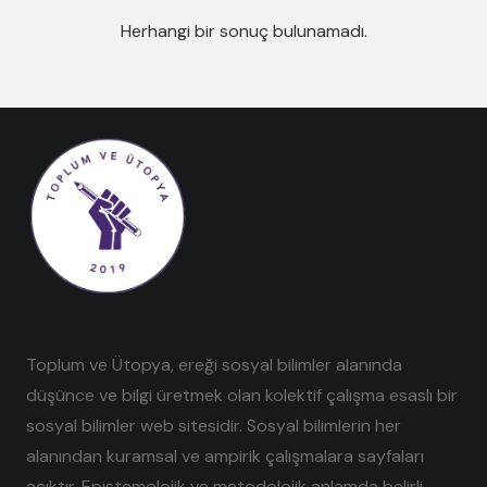
Herhangi bir sonuç bulunamadı.
Toplum ve Ütopya, ereği sosyal bilimler alanında
düşünce ve bilgi üretmek olan kolektif çalışma esaslı bir
sosyal bilimler web sitesidir. Sosyal bilimlerin her
alanından kuramsal ve ampirik çalışmalara sayfaları
açıktır. Epistemolojik ve metodolojik anlamda belirli