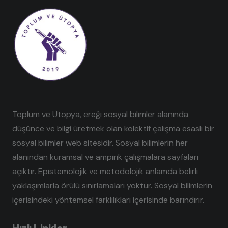
Toplum ve Ütopya, ereği sosyal bilimler alanında
düşünce ve bilgi üretmek olan kolektif çalışma esaslı bir
sosyal bilimler web sitesidir. Sosyal bilimlerin her
alanından kuramsal ve ampirik çalışmalara sayfaları
açıktır. Epistemolojik ve metodolojik anlamda belirli
yaklaşımlarla örülü sınırlamaları yoktur. Sosyal bilimlerin
içerisindeki yöntemsel farklılıkları içerisinde barındırır.
Hızlı Linkler