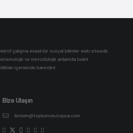
tif çalışma esaslı bir sosyal bilimler web sitesidir.
pistemolojik ve metodolojik anlamda belirli
lıkları içerisinde barındırır.
Bize Ulaşın
iletisim@toplumveutopya.com