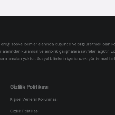
reği sosyal bilimler alanında düşünce ve bilgi üretmek olan kolek
er alanından kuramsal ve ampirik çalışmalara sayfaları açıktır. E
sınırlamaları yoktur. Sosyal bilimlerin içerisindeki yöntemsel farklı
Gizlilik Politikası
Kişisel Verilerin Korunması
Gizlilik Politikası