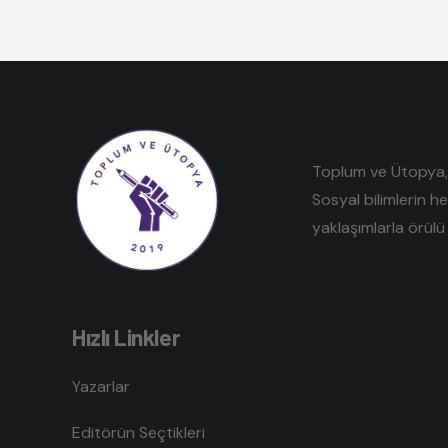
Toplum ve Ütopya, e
Sosyal bilimlerin h
yaklaşımlarla örülü 
Hızlı Linkler
Yazarlar
Editörün Seçtikleri