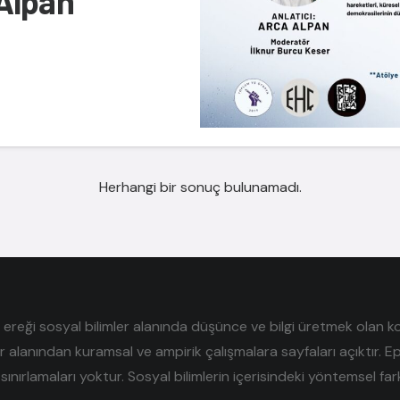
Alpan
m
Herhangi bir sonuç bulunamadı.
reği sosyal bilimler alanında düşünce ve bilgi üretmek olan kolek
er alanından kuramsal ve ampirik çalışmalara sayfaları açıktır. E
sınırlamaları yoktur. Sosyal bilimlerin içerisindeki yöntemsel farklı