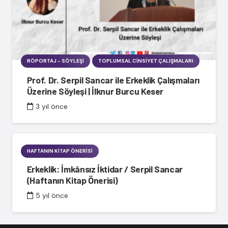
RÖPORTAJ - SÖYLEŞI
TOPLUMSAL CINSIYET ÇALIŞMALARI
Prof. Dr. Serpil Sancar ile Erkeklik Çalışmaları
Üzerine Söyleşi | İlknur Burcu Keser
3 yıl önce
HAFTANIN KITAP ÖNERISI
Erkeklik: İmkânsız İktidar / Serpil Sancar
(Haftanın Kitap Önerisi)
5 yıl önce