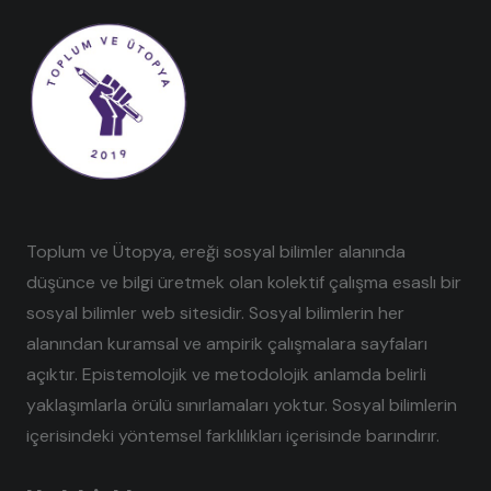
Toplum ve Ütopya, ereği sosyal bilimler alanında
düşünce ve bilgi üretmek olan kolektif çalışma esaslı bir
sosyal bilimler web sitesidir. Sosyal bilimlerin her
alanından kuramsal ve ampirik çalışmalara sayfaları
açıktır. Epistemolojik ve metodolojik anlamda belirli
yaklaşımlarla örülü sınırlamaları yoktur. Sosyal bilimlerin
içerisindeki yöntemsel farklılıkları içerisinde barındırır.