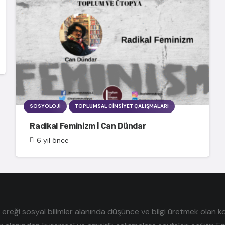
SOSYOLOJI
TOPLUMSAL CINSIYET ÇALIŞMALARI
Radikal Feminizm | Can Dündar
6 yıl önce
reği sosyal bilimler alanında düşünce ve bilgi üretmek olan kolek