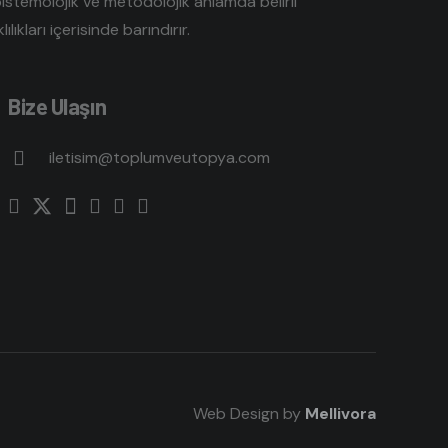
pistemolojik ve metodolojik anlamda belirli
lıkları içerisinde barındırır.
Bize Ulaşın
iletisim@toplumveutopya.com
Web Design by
Mellivora