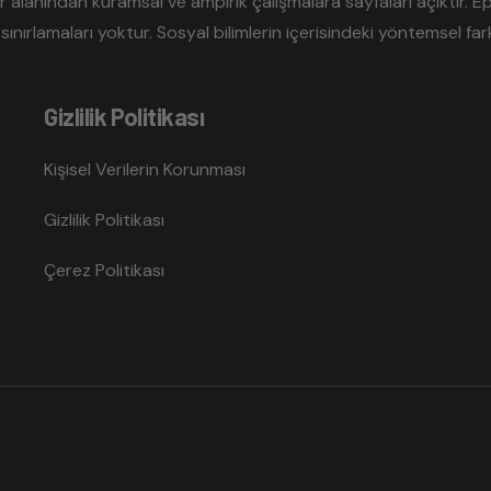
er alanından kuramsal ve ampirik çalışmalara sayfaları açıktır. E
sınırlamaları yoktur. Sosyal bilimlerin içerisindeki yöntemsel farklı
Gizlilik Politikası
Kişisel Verilerin Korunması
Gizlilik Politikası
Çerez Politikası