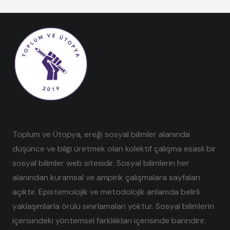
Toplum ve Ütopya, ereği sosyal bilimler alanında
düşünce ve bilgi üretmek olan kolektif çalışma esaslı bir
sosyal bilimler web sitesidir. Sosyal bilimlerin her
alanından kuramsal ve ampirik çalışmalara sayfaları
açıktır. Epistemolojik ve metodolojik anlamda belirli
yaklaşımlarla örülü sınırlamaları yoktur. Sosyal bilimlerin
içerisindeki yöntemsel farklılıkları içerisinde barındırır.