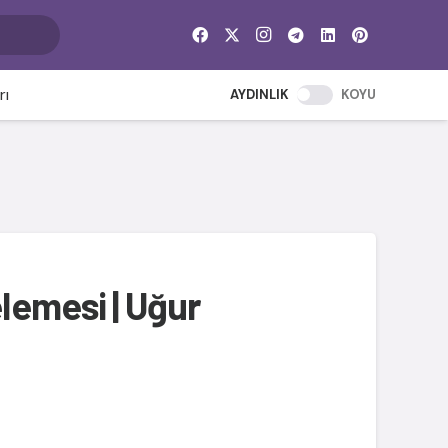
rı
AYDINLIK
KOYU
elemesi | Uğur