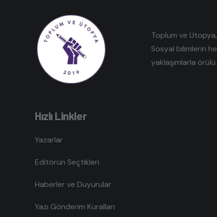
Toplum ve Ütopya, e
Sosyal bilimlerin h
yaklaşımlarla örülü 
Hızlı Linkler
Yazarlar
Editörün Seçtikleri
Haberler ve Duyurular
Yazı Gönderim Kuralları