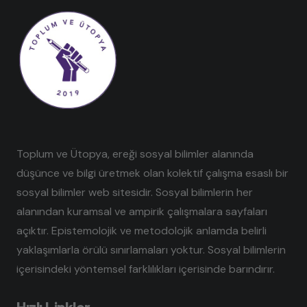
Toplum ve Ütopya, ereği sosyal bilimler alanında
düşünce ve bilgi üretmek olan kolektif çalışma esaslı bir
sosyal bilimler web sitesidir. Sosyal bilimlerin her
alanından kuramsal ve ampirik çalışmalara sayfaları
açıktır. Epistemolojik ve metodolojik anlamda belirli
yaklaşımlarla örülü sınırlamaları yoktur. Sosyal bilimlerin
içerisindeki yöntemsel farklılıkları içerisinde barındırır.
Hızlı Linkler